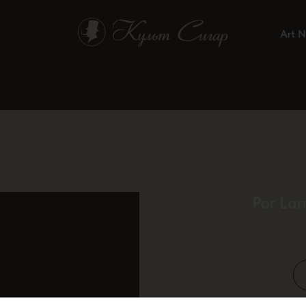
Art N
Por Lar