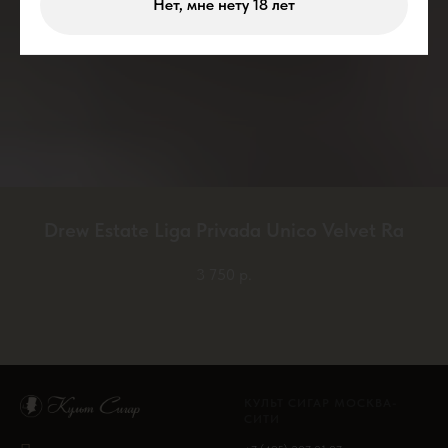
Нет, мне нету 18 лет
Drew Estate Liga Privada Unico Velvet Ra
3 750
р.
КУЛЬТ СИГАР МОСКВА-
СИТИ